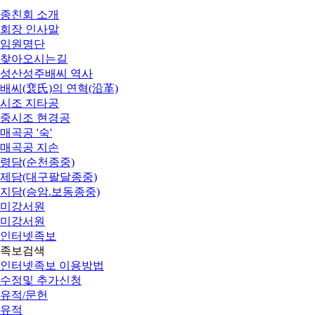
종친회 소개
회장 인사말
임원명단
찾아오시는길
성산성주배씨 역사
배씨(裵氏)의 연혁(沿革)
시조 지타공
중시조 현경공
매곡공 '숙'
매곡공 지손
령담(순천종중)
제담(대구팔달종중)
지담(승암.보동종중)
미강서원
미강서원
인터넷족보
족보검색
인터넷족보 이용방법
수정및 추가신청
유적/문헌
유적