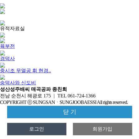
유적자료실
육부전
경덕사
중시조 무열공 휘 현경..
숭덕사와 신도비
성산성주배씨 매곡공파 종친회
전남 순천시 해광로 175
|
TEL 061-724-1366
COPYRIGHT ⓒ SUNGSANㆍSUNGJOOBAESSI All rights reserved.
닫 기
로그인
회원가입