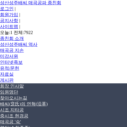
성산성주배씨 매곡공파 종친회
로그인
|
회원가입
|
공지사항
|
사이트맵
|
오늘:1 전체:7922
종친회 소개
성산성주배씨 역사
매곡공 지손
미강서원
인터넷족보
유적/문헌
자료실
게시판
회장 인사말
임원명단
찾아오시는길
배씨(裵氏)의 연혁(沿革)
시조 지타공
중시조 현경공
매곡공 '숙'