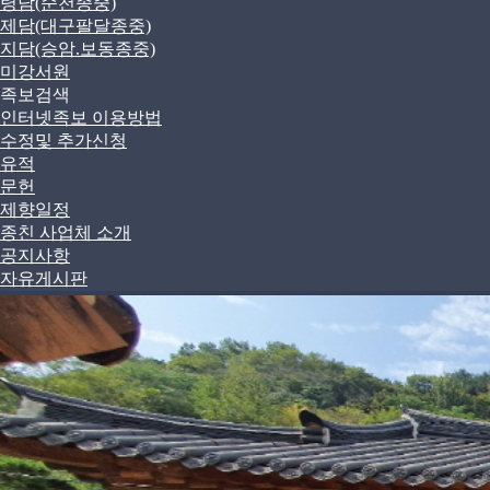
령담(순천종중)
제담(대구팔달종중)
지담(승암.보동종중)
미강서원
족보검색
인터넷족보 이용방법
수정및 추가신청
유적
문헌
제향일정
종친 사업체 소개
공지사항
자유게시판